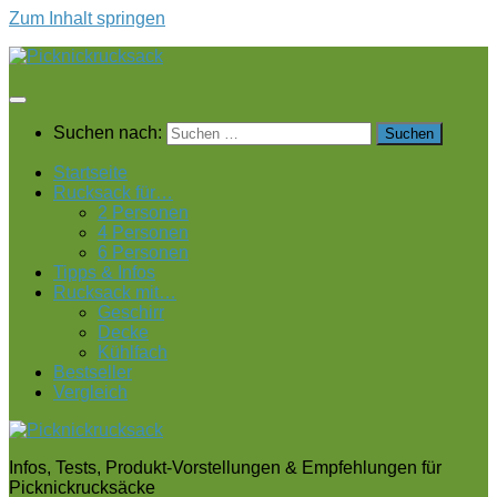
Zum Inhalt springen
Suchen nach:
Startseite
Rucksack für…
2 Personen
4 Personen
6 Personen
Tipps & Infos
Rucksack mit…
Geschirr
Decke
Kühlfach
Bestseller
Vergleich
Infos, Tests, Produkt-Vorstellungen & Empfehlungen für
Picknickrucksäcke