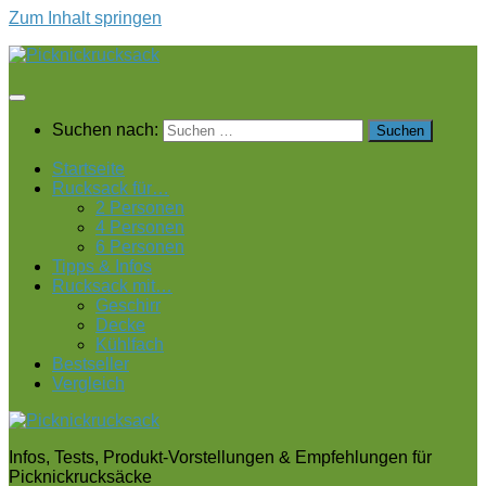
Zum Inhalt springen
Suchen nach:
Startseite
Rucksack für…
2 Personen
4 Personen
6 Personen
Tipps & Infos
Rucksack mit…
Geschirr
Decke
Kühlfach
Bestseller
Vergleich
Infos, Tests, Produkt-Vorstellungen & Empfehlungen für
Picknickrucksäcke