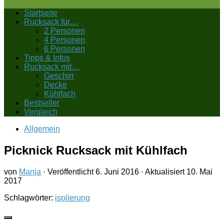
Startseite
Rucksack für…
2 Personen
4 Personen
6 Personen
Tipps & Infos
Rucksack mit…
Geschirr
Decke
Kühlfach
Bestseller
Vergleich
Allgemein
Picknick Rucksack mit Kühlfach
von
Manja
· Veröffentlicht
6. Juni 2016
· Aktualisiert
10. Mai
2017
Schlagwörter:
isolierung