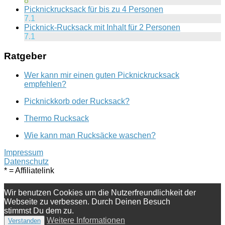
8
Picknickrucksack für bis zu 4 Personen
7.1
Picknick-Rucksack mit Inhalt für 2 Personen
7.1
Ratgeber
Wer kann mir einen guten Picknickrucksack
empfehlen?
Picknickkorb oder Rucksack?
Thermo Rucksack
Wie kann man Rucksäcke waschen?
Impressum
Datenschutz
* = Affiliatelink
Wir benutzen Cookies um die Nutzerfreundlichkeit der
Webseite zu verbessen. Durch Deinen Besuch
stimmst Du dem zu.
Weitere Informationen
Verstanden