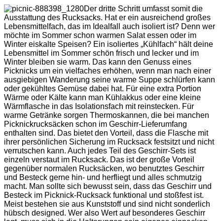
Der dritte Schritt umfasst somit die
Ausstattung des Rucksacks. Hat er ein ausreichend großes
Lebensmittelfach, das im Idealfall auch isoliert ist? Denn wer
möchte im Sommer schon warmen Salat essen oder im
Winter eiskalte Speisen? Ein isoliertes „Kühlfach“ hält deine
Lebensmittel im Sommer schön frisch und lecker und im
Winter bleiben sie warm. Das kann den Genuss eines
Picknicks um ein vielfaches erhöhen, wenn man nach einer
ausgiebigen Wanderung seine warme Suppe schlürfen kann
oder gekühltes Gemüse dabei hat. Für eine extra Portion
Wärme oder Kälte kann man Kühlakkus oder eine kleine
Wärmflasche in das Isolationsfach mit reinstecken. Für
warme Getränke sorgen Thermoskannen, die bei manchen
Picknickrucksäcken schon im Geschirr-Lieferumfang
enthalten sind. Das bietet den Vorteil, dass die Flasche mit
ihrer persönlichen Sicherung im Rucksack festsitzt und nicht
verrutschen kann. Auch jedes Teil des Geschirr-Sets ist
einzeln verstaut im Rucksack. Das ist der große Vorteil
gegenüber normalen Rucksäcken, wo benutztes Geschirr
und Besteck gerne hin- und herfliegt und alles schmutzig
macht. Man sollte sich bewusst sein, dass das Geschirr und
Besteck im Picknick-Rucksack funktional und stoßfest ist.
Meist bestehen sie aus Kunststoff und sind nicht sonderlich
hübsch designed. Wer also Wert auf besonderes Geschirr