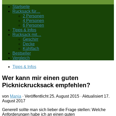
Startseite
Rucksack für…
2 Personen
4 Personen
6 Personen
Tipps & Infos
Rucksack mit…
Geschirr
Decke
Kühlfach
Bestseller
Vergleich
Tipps & Infos
Wer kann mir einen guten
Picknickrucksack empfehlen?
von
Manja
· Veröffentlicht
25. August 2015
· Aktualisiert
17.
August 2017
Generell sollte man sich lieber die Frage stellen: Welche
Anforderungen habe ich an einen guten