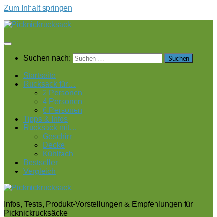
Zum Inhalt springen
Suchen nach:
Startseite
Rucksack für…
2 Personen
4 Personen
6 Personen
Tipps & Infos
Rucksack mit…
Geschirr
Decke
Kühlfach
Bestseller
Vergleich
Infos, Tests, Produkt-Vorstellungen & Empfehlungen für
Picknickrucksäcke