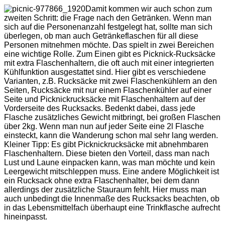
Damit kommen wir auch schon zum
zweiten Schritt: die Frage nach den Getränken. Wenn man
sich auf die Personenanzahl festgelegt hat, sollte man sich
überlegen, ob man auch Getränkeflaschen für all diese
Personen mitnehmen möchte. Das spielt in zwei Bereichen
eine wichtige Rolle. Zum Einen gibt es Picknick-Rucksäcke
mit extra Flaschenhaltern, die oft auch mit einer integrierten
Kühlfunktion ausgestattet sind. Hier gibt es verschiedene
Varianten, z.B. Rucksäcke mit zwei Flaschenkühlern an den
Seiten, Rucksäcke mit nur einem Flaschenkühler auf einer
Seite und Picknickrucksäcke mit Flaschenhaltern auf der
Vorderseite des Rucksacks. Bedenkt dabei, dass jede
Flasche zusätzliches Gewicht mitbringt, bei großen Flaschen
über 2kg. Wenn man nun auf jeder Seite eine 2l Flasche
einsteckt, kann die Wanderung schon mal sehr lang werden.
Kleiner Tipp: Es gibt Picknickrucksäcke mit abnehmbaren
Flaschenhaltern. Diese bieten den Vorteil, dass man nach
Lust und Laune einpacken kann, was man möchte und kein
Leergewicht mitschleppen muss. Eine andere Möglichkeit ist
ein Rucksack ohne extra Flaschenhalter, bei dem dann
allerdings der zusätzliche Stauraum fehlt. Hier muss man
auch unbedingt die Innenmaße des Rucksacks beachten, ob
in das Lebensmittelfach überhaupt eine Trinkflasche aufrecht
hineinpasst.