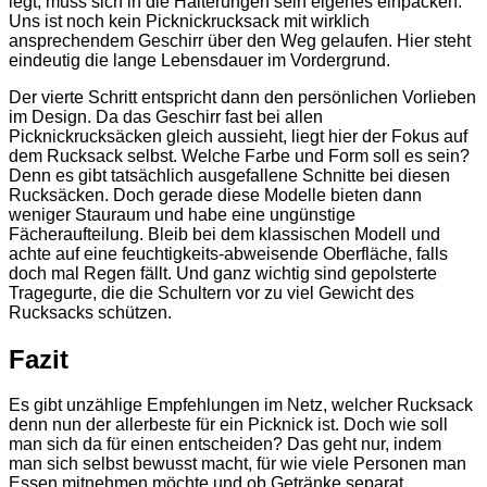
legt, muss sich in die Halterungen sein eigenes einpacken.
Uns ist noch kein Picknickrucksack mit wirklich
ansprechendem Geschirr über den Weg gelaufen. Hier steht
eindeutig die lange Lebensdauer im Vordergrund.
Der vierte Schritt entspricht dann den persönlichen Vorlieben
im Design. Da das Geschirr fast bei allen
Picknickrucksäcken gleich aussieht, liegt hier der Fokus auf
dem Rucksack selbst. Welche Farbe und Form soll es sein?
Denn es gibt tatsächlich ausgefallene Schnitte bei diesen
Rucksäcken. Doch gerade diese Modelle bieten dann
weniger Stauraum und habe eine ungünstige
Fächeraufteilung. Bleib bei dem klassischen Modell und
achte auf eine feuchtigkeits-abweisende Oberfläche, falls
doch mal Regen fällt. Und ganz wichtig sind gepolsterte
Tragegurte, die die Schultern vor zu viel Gewicht des
Rucksacks schützen.
Fazit
Es gibt unzählige Empfehlungen im Netz, welcher Rucksack
denn nun der allerbeste für ein Picknick ist. Doch wie soll
man sich da für einen entscheiden? Das geht nur, indem
man sich selbst bewusst macht, für wie viele Personen man
Essen mitnehmen möchte und ob Getränke separat