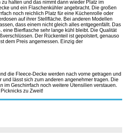
h zu halten und das nimmt dann wieder Platz im
 Decke und ein Flaschenkühler angebracht. Die großen
rfach noch reichlich Platz für eine Küchenrolle oder
erdosen auf ihrer Stellfläche. Bei anderen Modellen
ssen, dass einem nicht gleich alles entgegenfällt. Das
. eine Bierflasche sehr lange kühl bleibt. Die Qualität
ißverschlüssen. Der Rückenteil ist gepolstert, genauso
d ist dem Preis angemessen. Einzig der
 und die Fleece-Decke werden nach vorne getragen und
er und lässt sich zum anderen angenehmer tragen. Die
an im Geschirrfach noch weitere Utensilien verstauen.
 Picknicks zu Zweit!