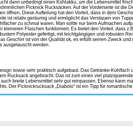
ucht dann unbedingt einen Kühlakku, um die Lebensmittel frisc
erkömmlichen Picknick Rucksäcken. Auf der Vorderseite ist die
en öffnen. Diese Aufteilung hat den Vorteil, dass in dem Geschir
eite ist relativ geräumig und ermöglicht das Verstauen von Tupp
ühlfächer zu schmal waren. Man sollte nur beim Aufmachen aufpa
 kleineren Flaschen funktioniert. Es bietet den Vorteil, dass z.B
bustem Polyester gefertigt, mit leichtgängigen und robusten Re
as Geschirr ist von der Qualität ok, es erfüllt seinen Zweck un
lls ausgetauscht werden.
 Design sowie sehr praktisch aufgebaut. Das Getränke-Kühlfach
 dem Rucksack angebracht. Das ist zum einen viel platzsparend
ch auch breite Lebensmittel sehr gut reinpassen, Ebenso kann m
ts. Der Picknickrucksack „Diabolo“ ist ein Tipp für romantische