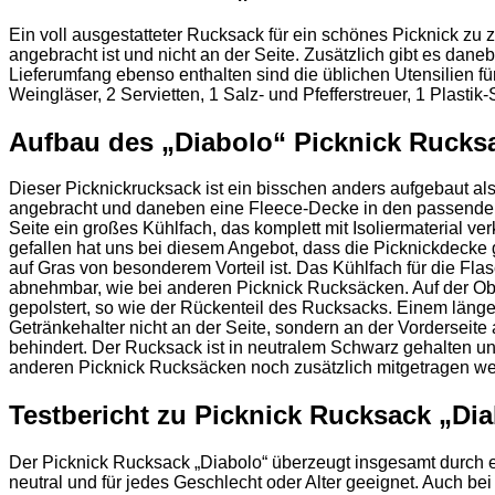
Ein voll ausgestatteter Rucksack für ein schönes Picknick zu 
angebracht ist und nicht an der Seite. Zusätzlich gibt es da
Lieferumfang ebenso enthalten sind die üblichen Utensilien für 
Weingläser, 2 Servietten, 1 Salz- und Pfefferstreuer, 1 Plasti
Aufbau des „Diabolo“ Picknick Rucks
Dieser Picknickrucksack ist ein bisschen anders aufgebaut als
angebracht und daneben eine Fleece-Decke in den passenden Ha
Seite ein großes Kühlfach, das komplett mit Isoliermaterial v
gefallen hat uns bei diesem Angebot, dass die Picknickdecke g
auf Gras von besonderem Vorteil ist. Das Kühlfach für die Flas
abnehmbar, wie bei anderen Picknick Rucksäcken. Auf der Oberse
gepolstert, so wie der Rückenteil des Rucksacks. Einem länge
Getränkehalter nicht an der Seite, sondern an der Vordersei
behindert. Der Rucksack ist in neutralem Schwarz gehalten und 
anderen Picknick Rucksäcken noch zusätzlich mitgetragen w
Testbericht zu Picknick Rucksack „Di
Der Picknick Rucksack „Diabolo“ überzeugt insgesamt durch ei
neutral und für jedes Geschlecht oder Alter geeignet. Auch b