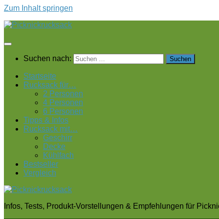
Zum Inhalt springen
Suchen nach:
Startseite
Rucksack für…
2 Personen
4 Personen
6 Personen
Tipps & Infos
Rucksack mit…
Geschirr
Decke
Kühlfach
Bestseller
Vergleich
Infos, Tests, Produkt-Vorstellungen & Empfehlungen für Pickn