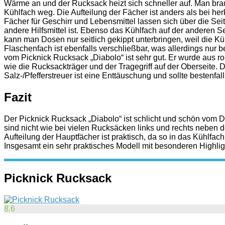
Wärme an und der Rucksack heizt sich schneller auf. Man bra
Kühlfach weg. Die Aufteilung der Fächer ist anders als bei h
Fächer für Geschirr und Lebensmittel lassen sich über die Seit
andere Hilfsmittel ist. Ebenso das Kühlfach auf der anderen S
kann man Dosen nur seitlich gekippt unterbringen, weil die K
Flaschenfach ist ebenfalls verschließbar, was allerdings nur bei
vom Picknick Rucksack „Diabolo“ ist sehr gut. Er wurde aus ro
wie die Rucksackträger und der Tragegriff auf der Oberseite. D
Salz-/Pfefferstreuer ist eine Enttäuschung und sollte bestenfa
Fazit
Der Picknick Rucksack „Diabolo“ ist schlicht und schön vom
sind nicht wie bei vielen Rucksäcken links und rechts neben
Aufteilung der Hauptfächer ist praktisch, da so in das Kühlfa
Insgesamt ein sehr praktisches Modell mit besonderen Highligh
Picknick Rucksack
8.6