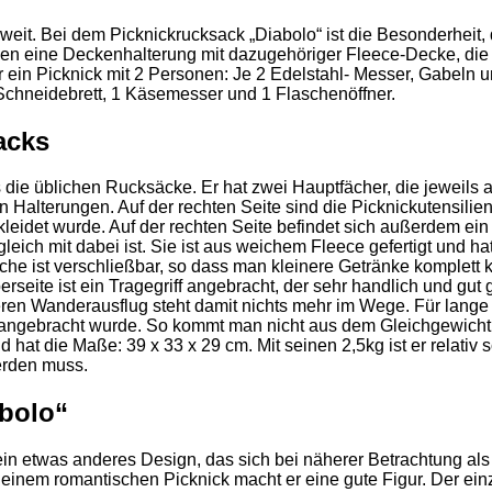
zweit. Bei dem Picknickrucksack „Diabolo“ ist die Besonderheit
neben eine Deckenhalterung mit dazugehöriger Fleece-Decke, die
ein Picknick mit 2 Personen: Je 2 Edelstahl- Messer, Gabeln und 
k-Schneidebrett, 1 Käsemesser und 1 Flaschenöffner.
acks
 die üblichen Rucksäcke. Er hat zwei Hauptfächer, die jeweils a
lterungen. Auf der rechten Seite sind die Picknickutensilien 
erkleidet wurde. Auf der rechten Seite befindet sich außerdem e
leich mit dabei ist. Sie ist aus weichem Fleece gefertigt und 
che ist verschließbar, so dass man kleinere Getränke komplett kü
ite ist ein Tragegriff angebracht, der sehr handlich und gut ge
ren Wanderausflug steht damit nichts mehr im Wege. Für lange 
te angebracht wurde. So kommt man nicht aus dem Gleichgewicht
hat die Maße: 39 x 33 x 29 cm. Mit seinen 2,5kg ist er relativ s
erden muss.
abolo“
n etwas anderes Design, das sich bei näherer Betrachtung als V
ei einem romantischen Picknick macht er eine gute Figur. Der ei