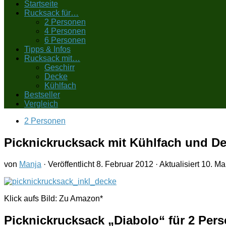
Startseite
Rucksack für…
2 Personen
4 Personen
6 Personen
Tipps & Infos
Rucksack mit…
Geschirr
Decke
Kühlfach
Bestseller
Vergleich
2 Personen
Picknickrucksack mit Kühlfach und D
von
Manja
· Veröffentlicht
8. Februar 2012
· Aktualisiert
10. Ma
Klick aufs Bild: Zu Amazon*
Picknickrucksack „Diabolo“ für 2 Per