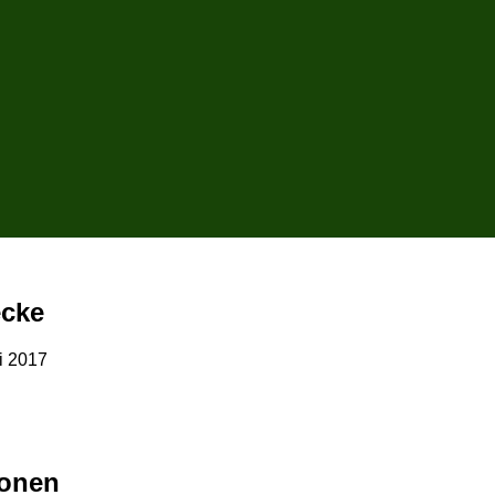
ecke
i 2017
sonen