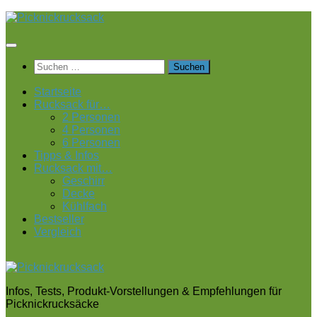
Zum
Inhalt
springen
Suchen
nach:
Startseite
Rucksack für…
2 Personen
4 Personen
6 Personen
Tipps & Infos
Rucksack mit…
Geschirr
Decke
Kühlfach
Bestseller
Vergleich
Infos, Tests, Produkt-Vorstellungen & Empfehlungen für
Picknickrucksäcke