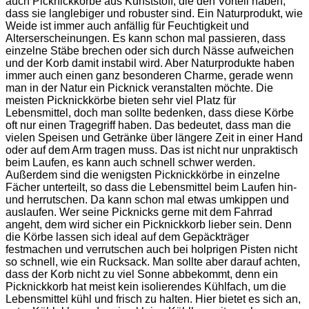
auch Picknickkörbe aus Kunststoff, die den Vorteil haben,
dass sie langlebiger und robuster sind. Ein Naturprodukt, wie
Weide ist immer auch anfällig für Feuchtigkeit und
Alterserscheinungen. Es kann schon mal passieren, dass
einzelne Stäbe brechen oder sich durch Nässe aufweichen
und der Korb damit instabil wird. Aber Naturprodukte haben
immer auch einen ganz besonderen Charme, gerade wenn
man in der Natur ein Picknick veranstalten möchte. Die
meisten Picknickkörbe bieten sehr viel Platz für
Lebensmittel, doch man sollte bedenken, dass diese Körbe
oft nur einen Tragegriff haben. Das bedeutet, dass man die
vielen Speisen und Getränke über längere Zeit in einer Hand
oder auf dem Arm tragen muss. Das ist nicht nur unpraktisch
beim Laufen, es kann auch schnell schwer werden.
Außerdem sind die wenigsten Picknickkörbe in einzelne
Fächer unterteilt, so dass die Lebensmittel beim Laufen hin-
und herrutschen. Da kann schon mal etwas umkippen und
auslaufen. Wer seine Picknicks gerne mit dem Fahrrad
angeht, dem wird sicher ein Picknickkorb lieber sein. Denn
die Körbe lassen sich ideal auf dem Gepäckträger
festmachen und verrutschen auch bei holprigen Pisten nicht
so schnell, wie ein Rucksack. Man sollte aber darauf achten,
dass der Korb nicht zu viel Sonne abbekommt, denn ein
Picknickkorb hat meist kein isolierendes Kühlfach, um die
Lebensmittel kühl und frisch zu halten. Hier bietet es sich an,