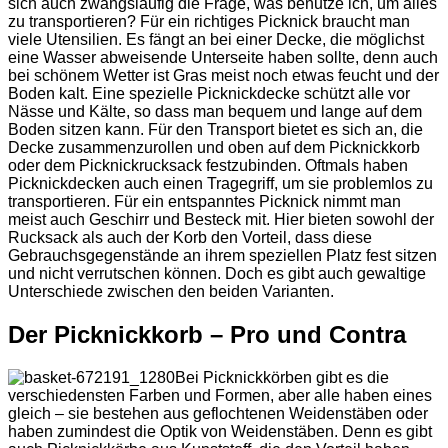
sich auch zwangsläufig die Frage, was benutze ich, um alles
zu transportieren? Für ein richtiges Picknick braucht man
viele Utensilien. Es fängt an bei einer Decke, die möglichst
eine Wasser abweisende Unterseite haben sollte, denn auch
bei schönem Wetter ist Gras meist noch etwas feucht und der
Boden kalt. Eine spezielle Picknickdecke schützt alle vor
Nässe und Kälte, so dass man bequem und lange auf dem
Boden sitzen kann. Für den Transport bietet es sich an, die
Decke zusammenzurollen und oben auf dem Picknickkorb
oder dem Picknickrucksack festzubinden. Oftmals haben
Picknickdecken auch einen Tragegriff, um sie problemlos zu
transportieren. Für ein entspanntes Picknick nimmt man
meist auch Geschirr und Besteck mit. Hier bieten sowohl der
Rucksack als auch der Korb den Vorteil, dass diese
Gebrauchsgegenstände an ihrem speziellen Platz fest sitzen
und nicht verrutschen können. Doch es gibt auch gewaltige
Unterschiede zwischen den beiden Varianten.
Der Picknickkorb – Pro und Contra
Bei Picknickkörben gibt es die
verschiedensten Farben und Formen, aber alle haben eines
gleich – sie bestehen aus geflochtenen Weidenstäben oder
haben zumindest die Optik von Weidenstäben. Denn es gibt