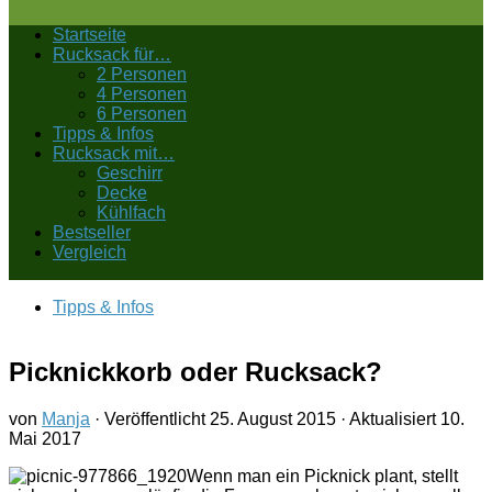
Startseite
Rucksack für…
2 Personen
4 Personen
6 Personen
Tipps & Infos
Rucksack mit…
Geschirr
Decke
Kühlfach
Bestseller
Vergleich
Tipps & Infos
Picknickkorb oder Rucksack?
von
Manja
· Veröffentlicht
25. August 2015
· Aktualisiert
10.
Mai 2017
Wenn man ein Picknick plant, stellt