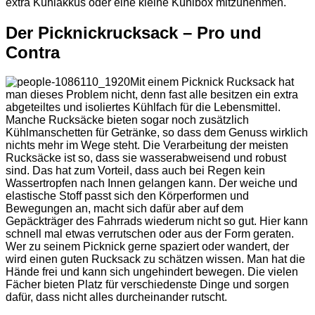
extra Kühlakkus oder eine kleine Kühlbox mitzunehmen.
Der Picknickrucksack – Pro und
Contra
Mit einem Picknick Rucksack hat
man dieses Problem nicht, denn fast alle besitzen ein extra
abgeteiltes und isoliertes Kühlfach für die Lebensmittel.
Manche Rucksäcke bieten sogar noch zusätzlich
Kühlmanschetten für Getränke, so dass dem Genuss wirklich
nichts mehr im Wege steht. Die Verarbeitung der meisten
Rucksäcke ist so, dass sie wasserabweisend und robust
sind. Das hat zum Vorteil, dass auch bei Regen kein
Wassertropfen nach Innen gelangen kann. Der weiche und
elastische Stoff passt sich den Körperformen und
Bewegungen an, macht sich dafür aber auf dem
Gepäckträger des Fahrrads wiederum nicht so gut. Hier kann
schnell mal etwas verrutschen oder aus der Form geraten.
Wer zu seinem Picknick gerne spaziert oder wandert, der
wird einen guten Rucksack zu schätzen wissen. Man hat die
Hände frei und kann sich ungehindert bewegen. Die vielen
Fächer bieten Platz für verschiedenste Dinge und sorgen
dafür, dass nicht alles durcheinander rutscht.