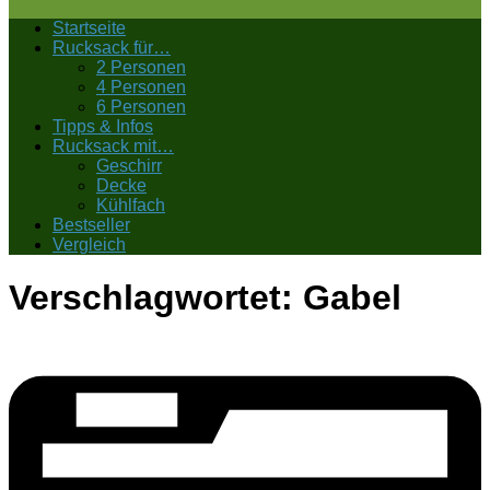
Startseite
Rucksack für…
2 Personen
4 Personen
6 Personen
Tipps & Infos
Rucksack mit…
Geschirr
Decke
Kühlfach
Bestseller
Vergleich
Verschlagwortet:
Gabel