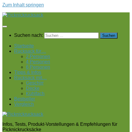
Zum Inhalt springen
Suchen nach:
Startseite
Rucksack für…
2 Personen
4 Personen
6 Personen
Tipps & Infos
Rucksack mit…
Geschirr
Decke
Kühlfach
Bestseller
Vergleich
Infos, Tests, Produkt-Vorstellungen & Empfehlungen für
Picknickrucksäcke