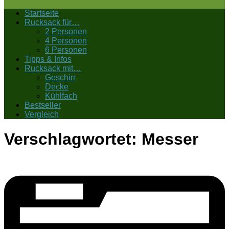
Startseite
Rucksack für…
2 Personen
4 Personen
6 Personen
Tipps & Infos
Rucksack mit…
Geschirr
Decke
Kühlfach
Bestseller
Vergleich
Verschlagwortet:
Messer