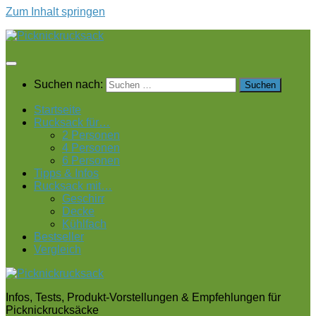
Zum Inhalt springen
Suchen nach:
Startseite
Rucksack für…
2 Personen
4 Personen
6 Personen
Tipps & Infos
Rucksack mit…
Geschirr
Decke
Kühlfach
Bestseller
Vergleich
Infos, Tests, Produkt-Vorstellungen & Empfehlungen für
Picknickrucksäcke