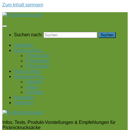
Zum Inhalt springen
Suchen nach:
Startseite
Rucksack für…
2 Personen
4 Personen
6 Personen
Tipps & Infos
Rucksack mit…
Geschirr
Decke
Kühlfach
Bestseller
Vergleich
Infos, Tests, Produkt-Vorstellungen & Empfehlungen für
Picknickrucksäcke