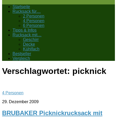
Startseite
Rucksack für…
2 Personen
4 Personen
6 Personen
Tipps & Infos
Rucksack mit…
Geschirr
Decke
Kühlfach
Bestseller
Vergleich
Verschlagwortet:
picknick
4 Personen
29. Dezember 2009
BRUBAKER Picknickrucksack mit